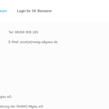
ssum
Login für SK Benutzer
Tel: 08268 908 165
E-Mail: post(at)rewig-allgaeu.de
llgäu eG
ordnung der ReWiG Allgäu eG