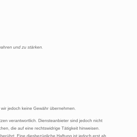
wahren und zu stärken.
nnen wir jedoch keine Gewähr übernehmen.
en verantwortlich. Diensteanbieter sind jedoch nicht
en, die auf eine rechtswidrige Tätigkeit hinweisen.
rührt. Eine diesbezügliche Haftung ist jedoch erst ab