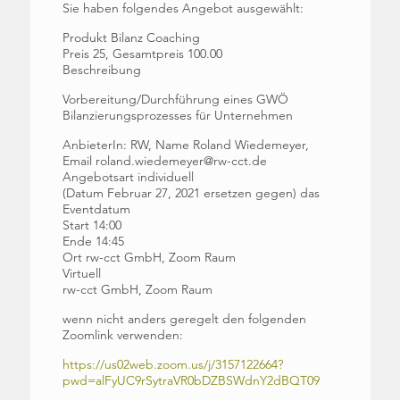
Sie haben folgendes Angebot ausgewählt:
Produkt Bilanz Coaching
Preis 25, Gesamtpreis 100.00
Beschreibung
Vorbereitung/Durchführung eines GWÖ
Bilanzierungsprozesses für Unternehmen
AnbieterIn: RW, Name Roland Wiedemeyer,
Email roland.wiedemeyer@rw-cct.de
Angebotsart individuell
(Datum Februar 27, 2021 ersetzen gegen) das
Eventdatum
Start 14:00
Ende 14:45
Ort rw-cct GmbH, Zoom Raum
Virtuell
rw-cct GmbH, Zoom Raum
wenn nicht anders geregelt den folgenden
Zoomlink verwenden:
https://us02web.zoom.us/j/3157122664?
pwd=alFyUC9rSytraVR0bDZBSWdnY2dBQT09