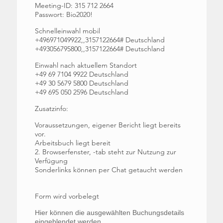
Meeting-ID: 315 712 2664
Passwort: Bio2020!
Schnelleinwahl mobil
+496971049922,,3157122664# Deutschland
+493056795800,,3157122664# Deutschland
Einwahl nach aktuellem Standort
+49 69 7104 9922 Deutschland
+49 30 5679 5800 Deutschland
+49 695 050 2596 Deutschland
Zusatzinfo:
Voraussetzungen, eigener Bericht liegt bereits
vor.
Arbeitsbuch liegt bereit
2. Browserfenster, -tab steht zur Nutzung zur
Verfügung
Sonderlinks können per Chat getaucht werden
Form wird vorbelegt
Buchungsvorgang
Hier können die ausgewählten Buchungsdetails
eingeblendet werden.