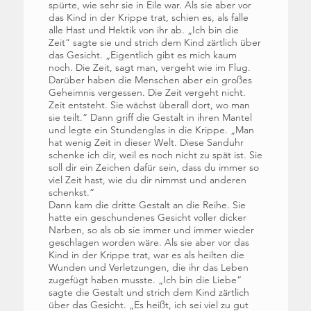
spürte, wie sehr sie in Eile war. Als sie aber vor
das Kind in der Krippe trat, schien es, als falle
alle Hast und Hektik von ihr ab. „Ich bin die
Zeit“ sagte sie und strich dem Kind zärtlich über
das Gesicht. „Eigentlich gibt es mich kaum
noch. Die Zeit, sagt man, vergeht wie im Flug.
Darüber haben die Menschen aber ein großes
Geheimnis vergessen. Die Zeit vergeht nicht.
Zeit entsteht. Sie wächst überall dort, wo man
sie teilt.“ Dann griff die Gestalt in ihren Mantel
und legte ein Stundenglas in die Krippe. „Man
hat wenig Zeit in dieser Welt. Diese Sanduhr
schenke ich dir, weil es noch nicht zu spät ist. Sie
soll dir ein Zeichen dafür sein, dass du immer so
viel Zeit hast, wie du dir nimmst und anderen
schenkst.“
Dann kam die dritte Gestalt an die Reihe. Sie
hatte ein geschundenes Gesicht voller dicker
Narben, so als ob sie immer und immer wieder
geschlagen worden wäre. Als sie aber vor das
Kind in der Krippe trat, war es als heilten die
Wunden und Verletzungen, die ihr das Leben
zugefügt haben musste. „Ich bin die Liebe“
sagte die Gestalt und strich dem Kind zärtlich
über das Gesicht. „Es heißt, ich sei viel zu gut