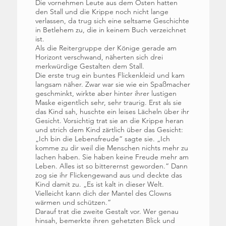
Die vornehmen Leute aus dem Osten hatten
den Stall und die Krippe noch nicht lange
verlassen, da trug sich eine seltsame Geschichte
in Betlehem zu, die in keinem Buch verzeichnet
ist.
Als die Reitergruppe der Könige gerade am
Horizont verschwand, näherten sich drei
merkwürdige Gestalten dem Stall.
Die erste trug ein buntes Flickenkleid und kam
langsam näher. Zwar war sie wie ein Spaßmacher
geschminkt, wirkte aber hinter ihrer lustigen
Maske eigentlich sehr, sehr traurig. Erst als sie
das Kind sah, huschte ein leises Lächeln über ihr
Gesicht. Vorsichtig trat sie an die Krippe heran
und strich dem Kind zärtlich über das Gesicht:
„Ich bin die Lebensfreude“ sagte sie. „Ich
komme zu dir weil die Menschen nichts mehr zu
lachen haben. Sie haben keine Freude mehr am
Leben. Alles ist so bitterernst geworden.“ Dann
zog sie ihr Flickengewand aus und deckte das
Kind damit zu. „Es ist kalt in dieser Welt.
Vielleicht kann dich der Mantel des Clowns
wärmen und schützen.“
Darauf trat die zweite Gestalt vor. Wer genau
hinsah, bemerkte ihren gehetzten Blick und