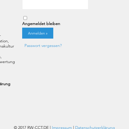
Angemeldet bleiben
r
tion,
Passwort vergessen?
akultur
,
uswertung
lärung
© 2017 RW-CCT.DE |
Impressum
|
Datenschutzerklärung