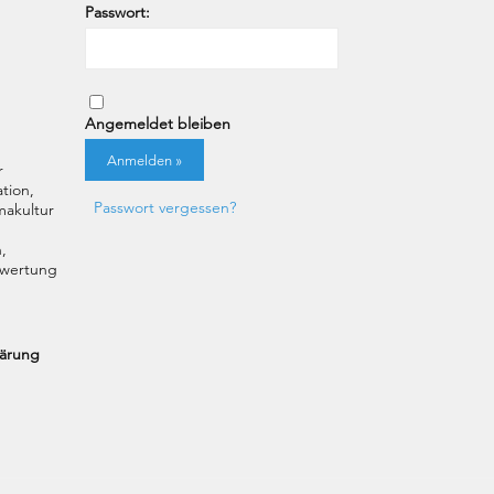
Passwort:
Angemeldet bleiben
r
tion,
Passwort vergessen?
akultur
,
uswertung
lärung