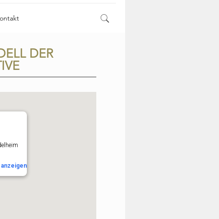
ontakt
DELL DER
IVE
delheim
n
anzeigen