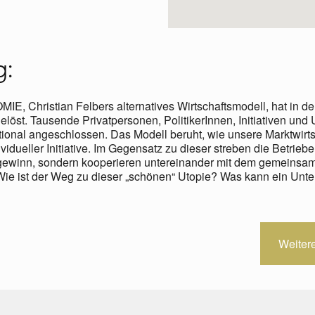
g:
hristian Felbers alternatives Wirtschaftsmodell, hat in den
löst. Tausende Privatpersonen, PolitikerInnen, Initiativen un
tional angeschlossen. Das Modell beruht, wie unsere Marktwirtsc
idueller Initiative. Im Gegensatz zu dieser streben die Betrieb
ewinn, sondern kooperieren untereinander mit dem gemeinsame
ie ist der Weg zu dieser „schönen“ Utopie? Was kann ein Unt
Weiter