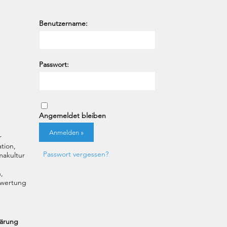
Benutzername:
Passwort:
Angemeldet bleiben
r
tion,
Passwort vergessen?
akultur
,
uswertung
lärung