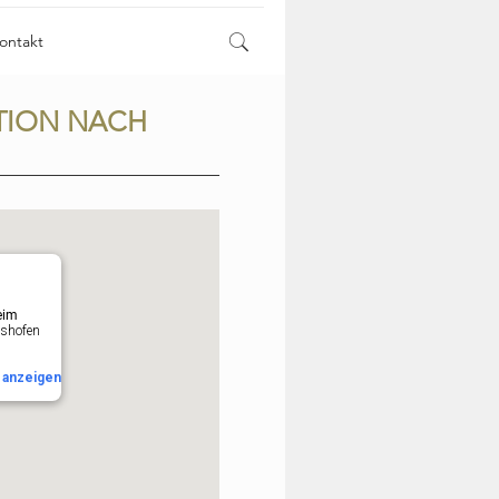
ontakt
TION NACH
eim
tshofen
n
anzeigen