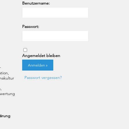
Benutzername:
Passwort:
Angemeldet bleiben
r
tion,
Passwort vergessen?
akultur
,
uswertung
lärung